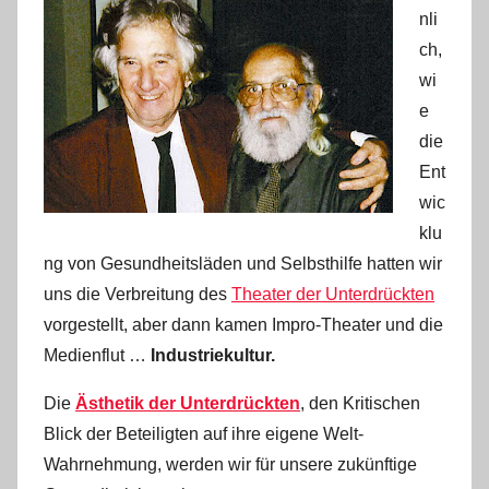
nli
ch,
wi
e
die
Ent
wic
klu
ng von Gesundheitsläden und Selbsthilfe hatten wir
uns die Verbreitung des
Theater der Unterdrückten
vorgestellt, aber dann kamen Impro-Theater und die
Medienflut …
Industriekultur.
Die
Ästhetik der Unterdrückten
, den Kritischen
Blick der Beteiligten auf ihre eigene Welt-
Wahrnehmung, werden wir für unsere zukünftige