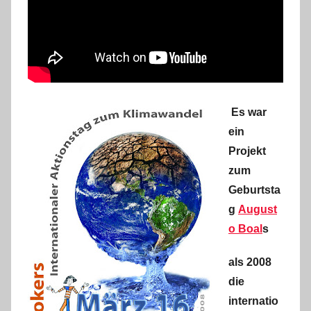
Es war
ein
Projekt
zum
Geburtsta
g
August
o Boal
s
als 2008
die
internatio