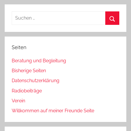
Beiträge
der
Beiträge
Suchen
nach:
Suchen
Seiten
Beratung und Begleitung
Bisherige Seiten
Datenschutzerklärung
Radiobeiträge
Verein
Willkommen auf meiner Freunde Seite