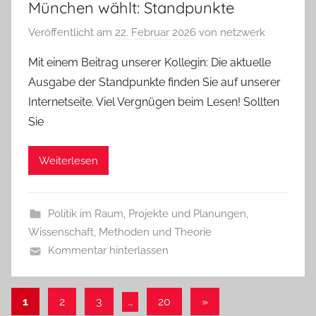
München wählt: Standpunkte
Veröffentlicht am
22. Februar 2026
von
netzwerk
Mit einem Beitrag unserer Kollegin: Die aktuelle
Ausgabe der Standpunkte finden Sie auf unserer
Internetseite. Viel Vergnügen beim Lesen! Sollten
Sie
Weiterlesen
Politik im Raum
,
Projekte und Planungen
,
Wissenschaft, Methoden und Theorie
Kommentar hinterlassen
Seitennummerierung
Nächste
1
2
3
…
20
»