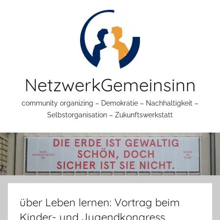
Zum
Inhalt
springen
NetzwerkGemeinsinn
community organizing – Demokratie – Nachhaltigkeit –
Selbstorganisation – Zukunftswerkstatt
über Leben lernen: Vortrag beim
Kinder- und Jugendkongress