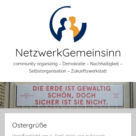
Zum
Inhalt
springen
NetzwerkGemeinsinn
community organizing – Demokratie – Nachhaltigkeit –
Selbstorganisation – Zukunftswerkstatt
Ostergrüße
Veröffentlicht am
9. April 2020
von
netzwerk