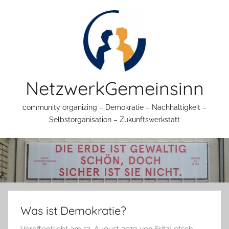
Zum
Inhalt
springen
NetzwerkGemeinsinn
community organizing – Demokratie – Nachhaltigkeit –
Selbstorganisation – Zukunftswerkstatt
Was ist Demokratie?
Veröffentlicht am
13. August 2019
von
FritzLetsch