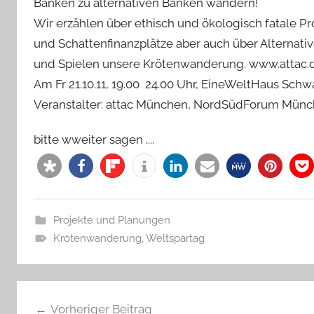
Banken zu alternativen Banken wandern!
Wir erzählen über ethisch und ökologisch fatale Pro
und Schattenfinanzplätze aber auch über Alternativ
und Spielen unsere Krötenwanderung. www.attac
Am Fr 21.10.11, 19.00  24.00 Uhr, EineWeltHaus Schwa
Veranstalter: attac München, NordSüdForum Mün
bitte wweiter sagen ....
Projekte und Planungen
Krötenwanderung
,
Weltspartag
Beitragsnavigation
Vorheriger Beitrag