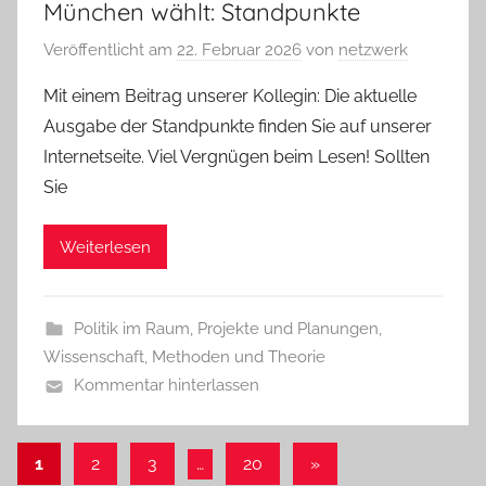
München wählt: Standpunkte
Veröffentlicht am
22. Februar 2026
von
netzwerk
Mit einem Beitrag unserer Kollegin: Die aktuelle
Ausgabe der Standpunkte finden Sie auf unserer
Internetseite. Viel Vergnügen beim Lesen! Sollten
Sie
Weiterlesen
Politik im Raum
,
Projekte und Planungen
,
Wissenschaft, Methoden und Theorie
Kommentar hinterlassen
Seitennummerierung
Nächste
1
2
3
…
20
»