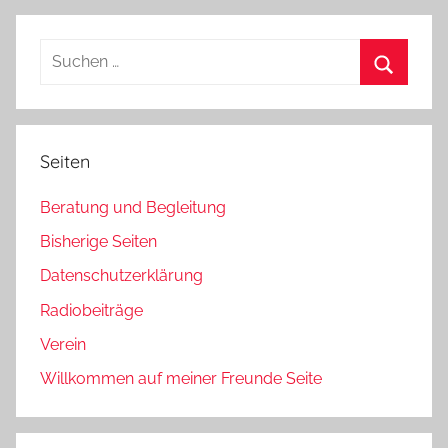
Beiträge
der
Beiträge
Suchen
nach:
Suchen
Seiten
Beratung und Begleitung
Bisherige Seiten
Datenschutzerklärung
Radiobeiträge
Verein
Willkommen auf meiner Freunde Seite