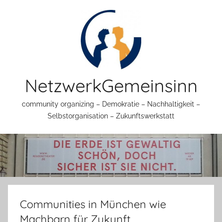
Zum
Inhalt
springen
NetzwerkGemeinsinn
community organizing – Demokratie – Nachhaltigkeit –
Selbstorganisation – Zukunftswerkstatt
Communities in München wie
Machbarn für Zukunft