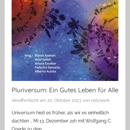
Pluriversum: Ein Gutes Leben für Alle
Veröffentlicht am
20. Oktober 2023
von
netzwerk
Universum hieß es früher, als wir es einheitlich
dachten … Mi 13. Dezember 21h mit Wolfgang C.
Goede zu den