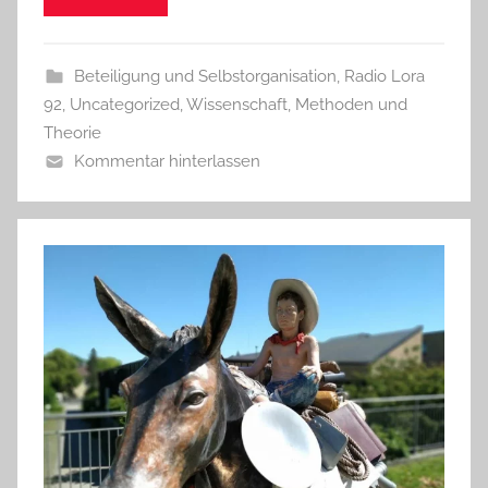
Beteiligung und Selbstorganisation
,
Radio Lora
92
,
Uncategorized
,
Wissenschaft, Methoden und
Theorie
Kommentar hinterlassen