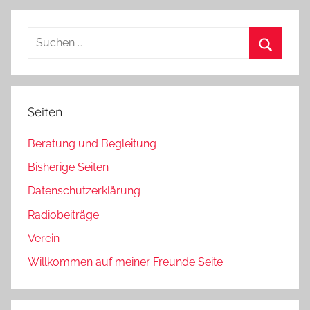
Beiträge
der
Beiträge
Suchen
nach:
Suchen
Seiten
Beratung und Begleitung
Bisherige Seiten
Datenschutzerklärung
Radiobeiträge
Verein
Willkommen auf meiner Freunde Seite