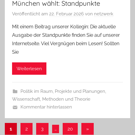
München wählt: Standpunkte
Veröffentlicht am
22. Februar 2026
von
netzwerk
Mit einem Beitrag unserer Kollegin: Die aktuelle
Ausgabe der Standpunkte finden Sie auf unserer
Internetseite. Viel Vergnügen beim Lesen! Sollten
Sie
Weiterlesen
Politik im Raum
,
Projekte und Planungen
,
Wissenschaft, Methoden und Theorie
Kommentar hinterlassen
Seitennummerierung
Nächste
1
2
3
…
20
»