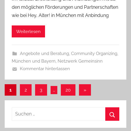
den möglichen Förderungen und Partnerschaften
wie bei Hey, Alter! in München mit Anbindung
Weiterlesen
Angebote und Beratung
,
Community Organizing
,
München und Bayern
,
Netzwerk Gemeinsinn
Kommentar hinterlassen
Seitennummerierung
Nächste
1
2
3
…
20
»
Beiträge
der
Beiträge
Suchen
nach:
Suchen