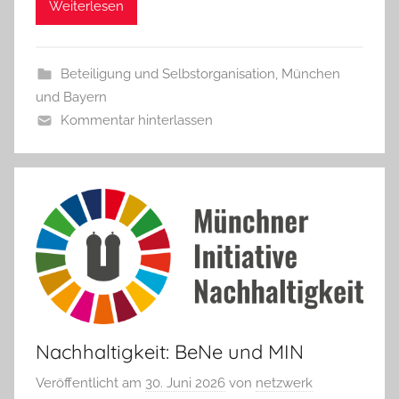
Weiterlesen
Beteiligung und Selbstorganisation
,
München
und Bayern
Kommentar hinterlassen
Nachhaltigkeit: BeNe und MIN
Veröffentlicht am
30. Juni 2026
von
netzwerk