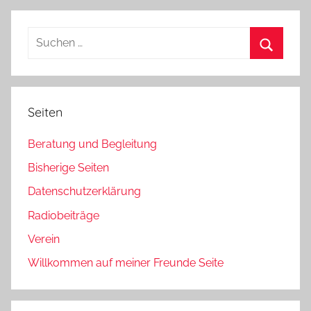
Beiträge
der
Beiträge
Suchen
nach:
Suchen
Seiten
Beratung und Begleitung
Bisherige Seiten
Datenschutzerklärung
Radiobeiträge
Verein
Willkommen auf meiner Freunde Seite