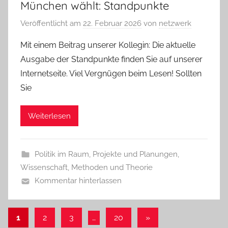
München wählt: Standpunkte
Veröffentlicht am
22. Februar 2026
von
netzwerk
Mit einem Beitrag unserer Kollegin: Die aktuelle
Ausgabe der Standpunkte finden Sie auf unserer
Internetseite. Viel Vergnügen beim Lesen! Sollten
Sie
Weiterlesen
Politik im Raum
,
Projekte und Planungen
,
Wissenschaft, Methoden und Theorie
Kommentar hinterlassen
Seitennummerierung
Nächste
1
2
3
…
20
»