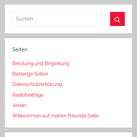
Beiträge
der
Beiträge
Suchen
nach:
Suchen
Seiten
Beratung und Begleitung
Bisherige Seiten
Datenschutzerklärung
Radiobeiträge
Verein
Willkommen auf meiner Freunde Seite