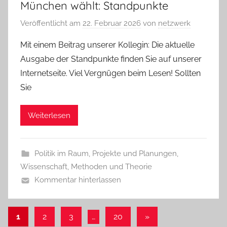
München wählt: Standpunkte
Veröffentlicht am
22. Februar 2026
von
netzwerk
Mit einem Beitrag unserer Kollegin: Die aktuelle
Ausgabe der Standpunkte finden Sie auf unserer
Internetseite. Viel Vergnügen beim Lesen! Sollten
Sie
Weiterlesen
Politik im Raum
,
Projekte und Planungen
,
Wissenschaft, Methoden und Theorie
Kommentar hinterlassen
Seitennummerierung
Nächste
1
2
3
…
20
»