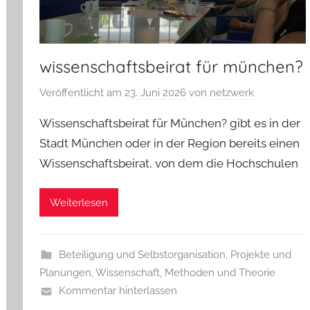
wissenschaftsbeirat für münchen?
Veröffentlicht am
23. Juni 2026
von
netzwerk
Wissenschaftsbeirat für München? gibt es in der
Stadt München oder in der Region bereits einen
Wissenschaftsbeirat, von dem die Hochschulen
Weiterlesen
Beteiligung und Selbstorganisation
,
Projekte und
Planungen
,
Wissenschaft, Methoden und Theorie
Kommentar hinterlassen