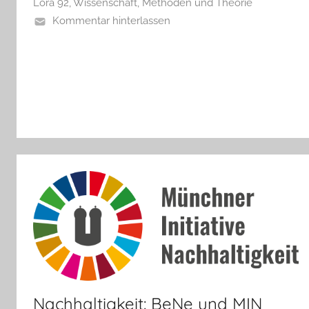
Lora 92
,
Wissenschaft, Methoden und Theorie
Kommentar hinterlassen
Nachhaltigkeit: BeNe und MIN