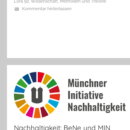
Lora 92
,
Wissenschaft, Methoden und Theorie
Kommentar hinterlassen
Nachhaltigkeit: BeNe und MIN