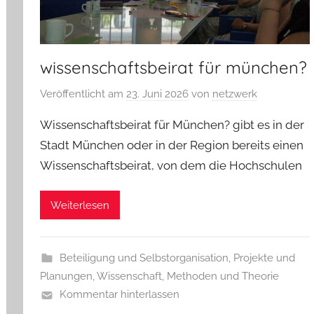
wissenschaftsbeirat für münchen?
Veröffentlicht am
23. Juni 2026
von
netzwerk
Wissenschaftsbeirat für München? gibt es in der
Stadt München oder in der Region bereits einen
Wissenschaftsbeirat, von dem die Hochschulen
Weiterlesen
Beteiligung und Selbstorganisation
,
Projekte und
Planungen
,
Wissenschaft, Methoden und Theorie
Kommentar hinterlassen