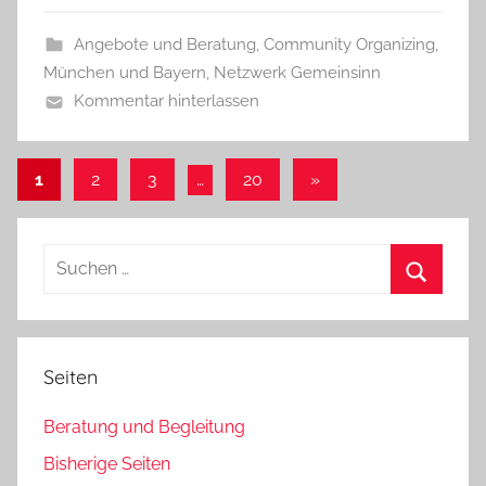
Angebote und Beratung
,
Community Organizing
,
München und Bayern
,
Netzwerk Gemeinsinn
Kommentar hinterlassen
Seitennummerierung
Nächste
1
2
3
…
20
»
Beiträge
der
Beiträge
Suchen
nach:
Suchen
Seiten
Beratung und Begleitung
Bisherige Seiten