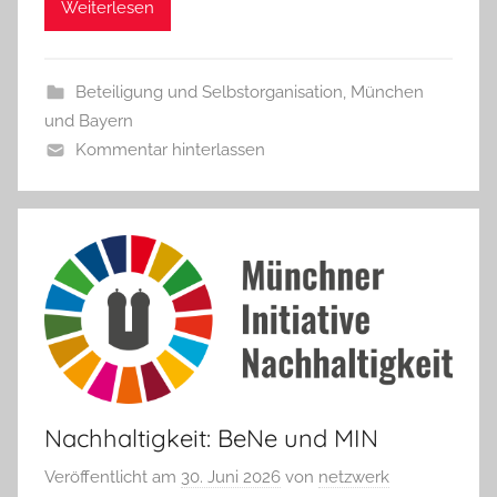
Weiterlesen
Beteiligung und Selbstorganisation
,
München
und Bayern
Kommentar hinterlassen
Nachhaltigkeit: BeNe und MIN
Veröffentlicht am
30. Juni 2026
von
netzwerk