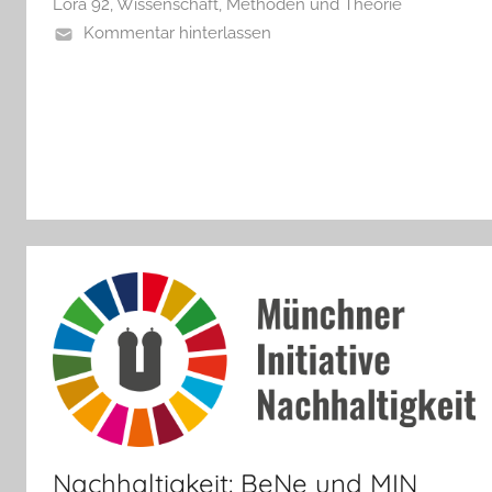
Lora 92
,
Wissenschaft, Methoden und Theorie
Kommentar hinterlassen
Nachhaltigkeit: BeNe und MIN