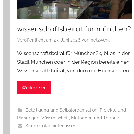
wissenschaftsbeirat für münchen?
Veröffentlicht am
23. Juni 2026
von
netzwerk
Wissenschaftsbeirat für München? gibt es in der
Stadt München oder in der Region bereits einen
Wissenschaftsbeirat, von dem die Hochschulen
Weiterlesen
Beteiligung und Selbstorganisation
,
Projekte und
Planungen
,
Wissenschaft, Methoden und Theorie
Kommentar hinterlassen