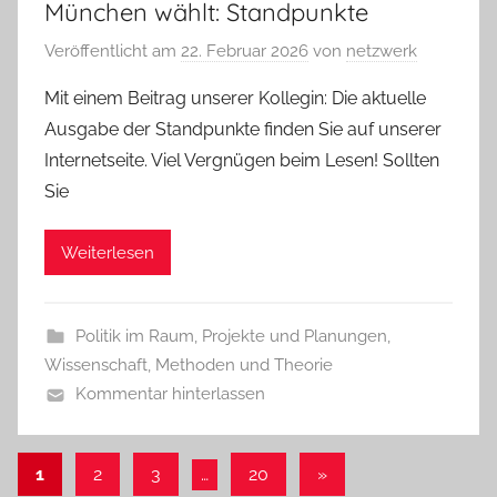
München wählt: Standpunkte
Veröffentlicht am
22. Februar 2026
von
netzwerk
Mit einem Beitrag unserer Kollegin: Die aktuelle
Ausgabe der Standpunkte finden Sie auf unserer
Internetseite. Viel Vergnügen beim Lesen! Sollten
Sie
Weiterlesen
Politik im Raum
,
Projekte und Planungen
,
Wissenschaft, Methoden und Theorie
Kommentar hinterlassen
Seitennummerierung
Nächste
1
2
3
…
20
»