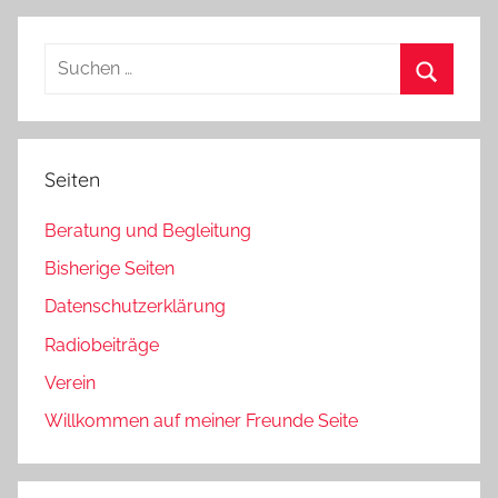
Beiträge
der
Beiträge
Suchen
nach:
Suchen
Seiten
Beratung und Begleitung
Bisherige Seiten
Datenschutzerklärung
Radiobeiträge
Verein
Willkommen auf meiner Freunde Seite