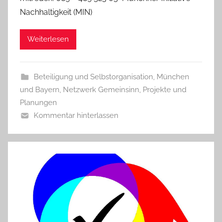
Nachhaltigkeit (MIN)
Weiterlesen
Beteiligung und Selbstorganisation
,
München
und Bayern
,
Netzwerk Gemeinsinn
,
Projekte und
Planungen
Kommentar hinterlassen