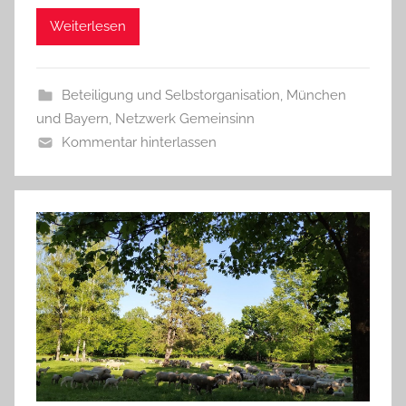
Weiterlesen
Beteiligung und Selbstorganisation
,
München
und Bayern
,
Netzwerk Gemeinsinn
Kommentar hinterlassen