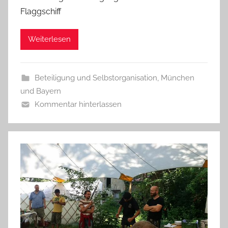
Flaggschiff
Weiterlesen
Beteiligung und Selbstorganisation
,
München
und Bayern
Kommentar hinterlassen