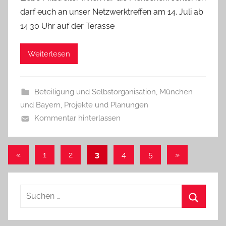
darf euch an unser Netzwerktreffen am 14. Juli ab
14.30 Uhr auf der Terasse
Weiterlesen
Beteiligung und Selbstorganisation
,
München
und Bayern
,
Projekte und Planungen
Kommentar hinterlassen
Seitennummerierung
Vorherige
Nächste
«
1
2
3
4
5
»
Beiträge
Beiträge
der
Beiträge
Suchen
nach:
Suchen