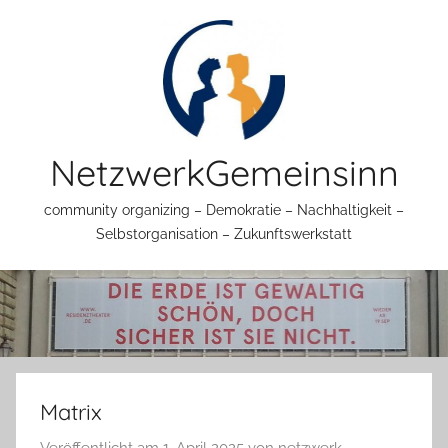
Zum
Inhalt
springen
NetzwerkGemeinsinn
community organizing – Demokratie – Nachhaltigkeit –
Selbstorganisation – Zukunftswerkstatt
Matrix
Veröffentlicht am
1. April 2025
von
netzwerk