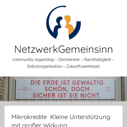
Zum
Inhalt
springen
NetzwerkGemeinsinn
community organizing – Demokratie – Nachhaltigkeit –
Selbstorganisation – Zukunftswerkstatt
Mikrokredite  Kleine Unterstützung
mit großer Wirkung