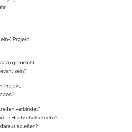
hr.
ein-) Projekt
 dazu geforscht,
levant sein?
n Projekt:
ungen?*
reiten verbindet?
enden Hochschulbetriebs?
daraus ableiten?