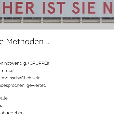
ve Methoden …
en notwendig, (GRUPPE!)
nummer,*
emeinschaftlich sein,
chbesprochen, gewertet.
alle,
n,
ls abgegeben,