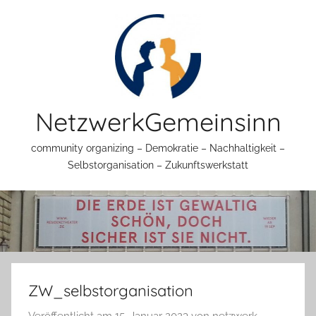
Zum
Inhalt
springen
NetzwerkGemeinsinn
community organizing – Demokratie – Nachhaltigkeit –
Selbstorganisation – Zukunftswerkstatt
ZW_selbstorganisation
Veröffentlicht am
15. Januar 2023
von
netzwerk