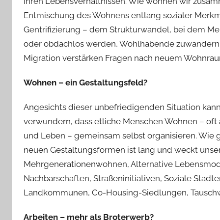
ihren Lebensverhältnissen. Wie wohnen wir zusam
Entmischung des Wohnens entlang sozialer Merkm
Gentrifizierung – dem Strukturwandel, bei dem M
oder obdachlos werden, Wohlhabende zuwandern,
Migration verstärken Fragen nach neuem Wohn­rau
W
ohnen – ein Gestaltungsfeld?
Angesichts dieser unbefriedigenden Situation kann
verwundern, dass etliche Menschen Wohnen – oft 
und Leben – gemeinsam selbst organisieren. Wie 
neuen Gestaltungsformen ist lang und weckt unse
Mehrgenerationenwohnen, Alternative Lebensmodel
Nachbarschaften, Straßeninitiativen, Soziale Stadt
Landkommunen, Co-Housing-Siedlungen, Tausch
A
rbeiten – mehr als Broterwerb?