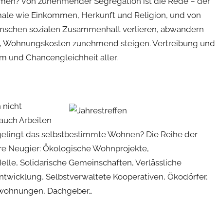
men? Von zunehmender Segregation ist die Rede – der
ale wie Einkommen, Herkunft und Religion, und von
enschen sozialen Zusammenhalt verlieren, abwandern
 Wohnungskosten zunehmend steigen. Vertreibung und
m und Chancengleichheit aller.
 nicht
auch Arbeiten
gelingt das selbstbestimmte Wohnen? Die Reihe der
re Neugier: Ökologische Wohnprojekte,
le, Solidarische Gemeinschaften, Verlässliche
entwicklung, Selbstverwaltete Kooperativen, Ökodörfer,
wohnungen, Dachgeber…