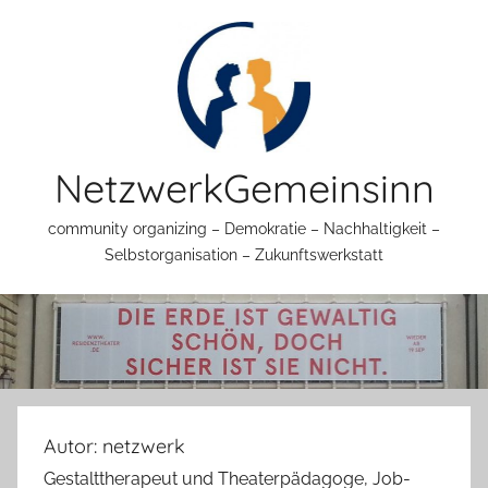
Zum
Inhalt
springen
NetzwerkGemeinsinn
community organizing – Demokratie – Nachhaltigkeit –
Selbstorganisation – Zukunftswerkstatt
Autor:
netzwerk
Gestalttherapeut und Theaterpädagoge, Job-