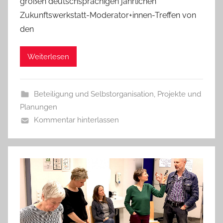
großen deutschsprachigen jährlichen
Zukunftswerkstatt-Moderator+innen-Treffen von
den
Weiterlesen
Beteiligung und Selbstorganisation
,
Projekte und
Planungen
Kommentar hinterlassen