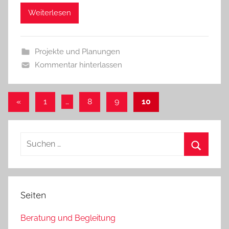
Weiterlesen
Projekte und Planungen
Kommentar hinterlassen
Seitennummerierung
Vorherige
«
1
…
8
9
10
Beiträge
der
Beiträge
Suchen
nach:
Suchen
Seiten
Beratung und Begleitung