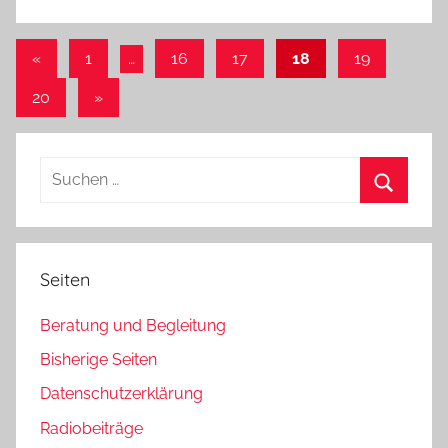
Seitennummerierung
Vorherige
«
1
…
16
17
18
19
Beiträge
der
Nächste
20
»
Beiträge
Beiträge
Suchen
nach:
Suchen
Seiten
Beratung und Begleitung
Bisherige Seiten
Datenschutzerklärung
Radiobeiträge