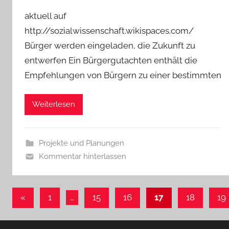
aktuell auf
http://sozialwissenschaft.wikispaces.com/
Bürger werden eingeladen, die Zukunft zu
entwerfen Ein Bürgergutachten enthält die
Empfehlungen von Bürgern zu einer bestimmten
Weiterlesen
Projekte und Planungen
Kommentar hinterlassen
Seitennummerierung
Vorherige
«
1
…
15
16
17
18
19
Beiträge
der