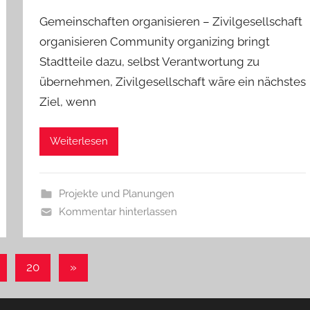
Gemeinschaften organisieren – Zivilgesellschaft
organisieren Community organizing bringt
Stadtteile dazu, selbst Verantwortung zu
übernehmen, Zivilgesellschaft wäre ein nächstes
Ziel, wenn
Weiterlesen
Projekte und Planungen
Kommentar hinterlassen
Nächste
20
»
Beiträge